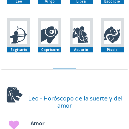
Leo
Virgo
Libra
Escorpio
Sagitario
Capricornio
Acuario
Piscis
Leo - Horóscopo de la suerte y del
amor
Amor