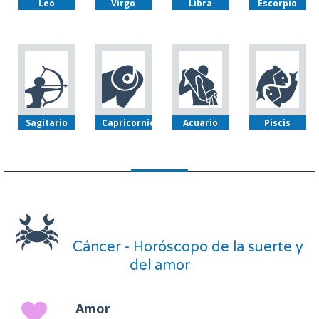
Leo
Virgo
Libra
Escorpio
Sagitario
Capricornio
Acuario
Piscis
Cáncer - Horóscopo de la suerte y
del amor
Amor