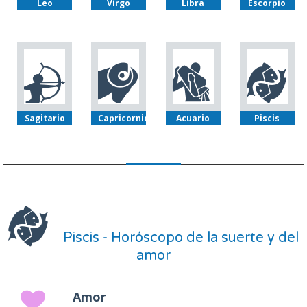
Leo
Virgo
Libra
Escorpio
Sagitario
Capricornio
Acuario
Piscis
Piscis - Horóscopo de la suerte y del
amor
Amor