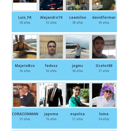
Luis_FK
Alejandro19
caamiloo
davidfermar
58 años
32 años
38 años
45 años
MajeteBcn
fedoss
jegmc
Ocelot89
36 años
56 años
38 años
37 años
CORAZONMAN
japoma
espelsa
luma
55 años
76 años
51 años
54 años