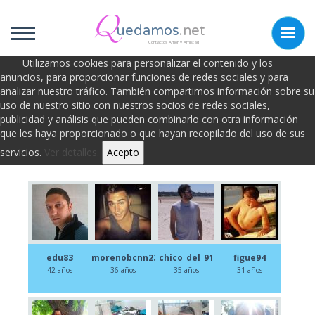
uedamos
.net
Contactos Amor y Amistad
Utilizamos cookies para personalizar el contenido y los
anuncios, para proporcionar funciones de redes sociales y para
analizar nuestro tráfico. También compartimos información sobre su
Foto zapping de Ususarios
uso de nuestro sitio con nuestros socios de redes sociales,
publicidad y análisis que pueden combinarlo con otra información
que les haya proporcionado o que hayan recopilado del uso de sus
Todos
Chicas
Chicos
servicios.
Ver detalles.
Acepto
edu83
morenobcnn23
chico_del_91
figue94
42 años
36 años
35 años
31 años