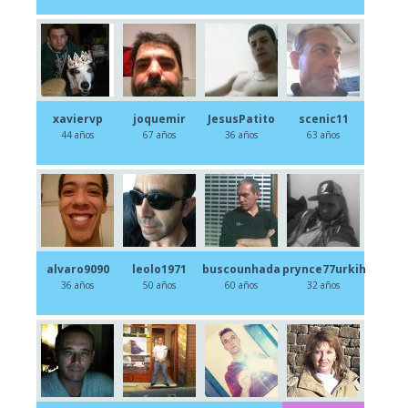
xaviervp
joquemir
JesusPatito
scenic11
44 años
67 años
36 años
63 años
alvaro9090
leolo1971
buscounhada
prynce77urkih
36 años
50 años
60 años
32 años