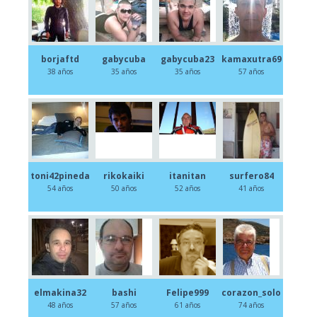
borjaftd
gabycuba
gabycuba23
kamaxutra69
38 años
35 años
35 años
57 años
toni42pineda
rikokaiki
itanitan
surfero84
54 años
50 años
52 años
41 años
elmakina32
bashi
Felipe999
corazon_solo
48 años
57 años
61 años
74 años