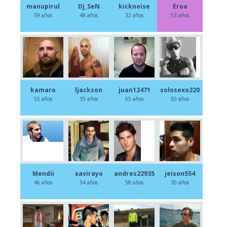
manupirul
Dj_SeN
kicknoise
Eroa
59 años
48 años
32 años
53 años
kamaro
ljackson
juan12471
solosexo220
55 años
35 años
55 años
50 años
Mendii
xavirayo
andres22935
jeison554
46 años
34 años
58 años
30 años