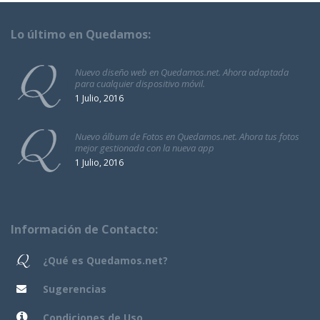
Lo último en Quedamos:
Nuevo diseño web en Quedamos.net. Ahora adaptada
para cualquier dispositivo móvil.
1 Julio, 2016
Nuevo álbum de Fotos en Quedamos.net. Ahora tus fotos
mejor gestionada con la nueva app
1 Julio, 2016
Información de Contacto:
¿Qué es Quedamos.net?
Sugerencias
Condiciones de Uso