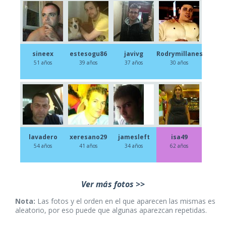
sineex
estesogu86
javivg
Rodrymillanes
51 años
39 años
37 años
30 años
lavadero
xeresano29
jamesleft
isa49
54 años
41 años
34 años
62 años
Ver más fotos >>
Nota:
Las fotos y el orden en el que aparecen las mismas es
aleatorio, por eso puede que algunas aparezcan repetidas.