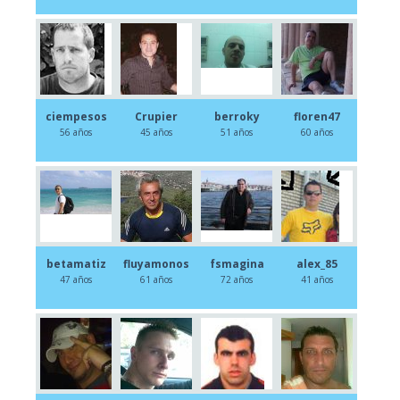
ciempesos
Crupier
berroky
floren47
56 años
45 años
51 años
60 años
betamatiz
fluyamonos
fsmagina
alex_85
47 años
61 años
72 años
41 años