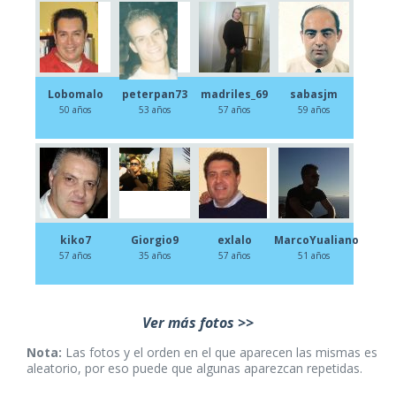
Lobomalo
peterpan73
madriles_69
sabasjm
50 años
53 años
57 años
59 años
kiko7
Giorgio9
exlalo
MarcoYualiano
57 años
35 años
57 años
51 años
Ver más fotos >>
Nota:
Las fotos y el orden en el que aparecen las mismas es
aleatorio, por eso puede que algunas aparezcan repetidas.