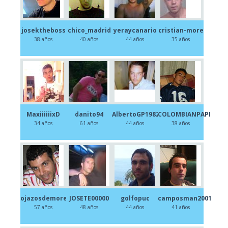
josektheboss
chico_madrid
yeraycanario
cristian-more
38 años
40 años
44 años
35 años
MaxiiiiiixD
danito94
AlbertoGP1982
COLOMBIANPAPI
34 años
61 años
44 años
38 años
ojazosdemoren
JOSETE00000
golfopuc
camposman2001
57 años
48 años
44 años
41 años