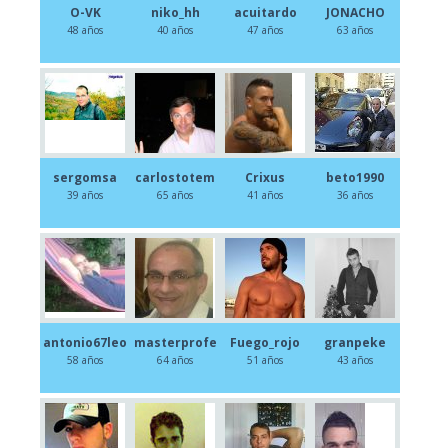
O-VK
niko_hh
acuitardo
JONACHO
48 años
40 años
47 años
63 años
sergomsa
carlostotem
Crixus
beto1990
39 años
65 años
41 años
36 años
antonio67leo
masterprofe
Fuego_rojo
granpeke
58 años
64 años
51 años
43 años