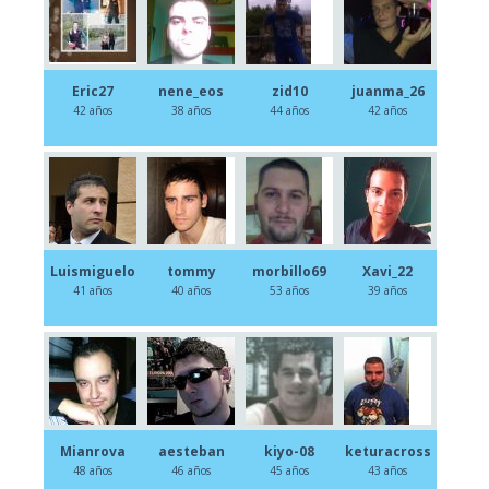
Eric27
nene_eos
zid10
juanma_26
42 años
38 años
44 años
42 años
Luismiguelo
tommy
morbillo69
Xavi_22
41 años
40 años
53 años
39 años
Mianrova
aesteban
kiyo-08
keturacross
48 años
46 años
45 años
43 años