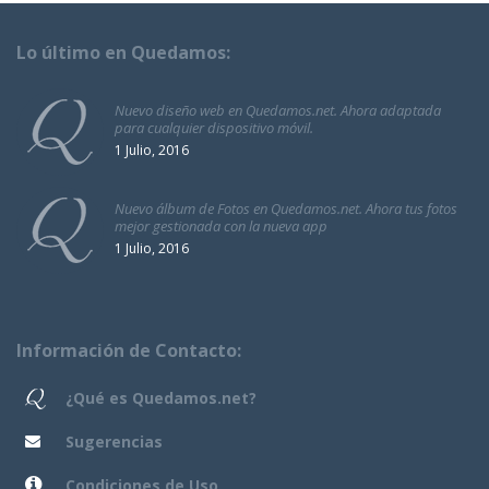
Lo último en Quedamos:
Nuevo diseño web en Quedamos.net. Ahora adaptada
para cualquier dispositivo móvil.
1 Julio, 2016
Nuevo álbum de Fotos en Quedamos.net. Ahora tus fotos
mejor gestionada con la nueva app
1 Julio, 2016
Información de Contacto:
¿Qué es Quedamos.net?
Sugerencias
Condiciones de Uso