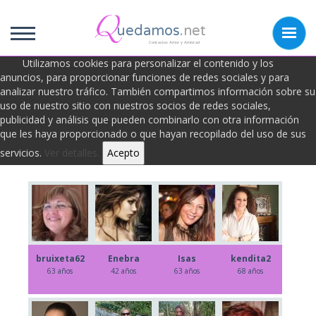
uedamos
.net
Contactos Amor y Amistad
Utilizamos cookies para personalizar el contenido y los
anuncios, para proporcionar funciones de redes sociales y para
analizar nuestro tráfico. También compartimos información sobre su
Foto zapping de Ususarios
uso de nuestro sitio con nuestros socios de redes sociales,
publicidad y análisis que pueden combinarlo con otra información
que les haya proporcionado o que hayan recopilado del uso de sus
Todos
Chicas
Chicos
servicios.
Ver detalles.
Acepto
bruixeta62
Enebra
Isas
kendita2
63 años
42 años
63 años
68 años