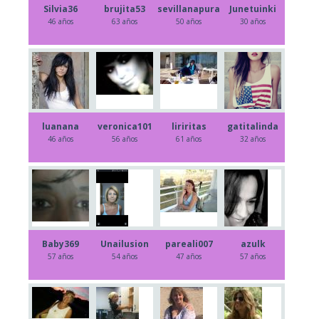
Silvia36
brujita53
sevillanapura
Junetuinki
46 años
63 años
50 años
30 años
luanana
veronica101
liriritas
gatitalinda
46 años
56 años
61 años
32 años
Baby369
Unailusion
pareali007
azulk
57 años
54 años
47 años
57 años