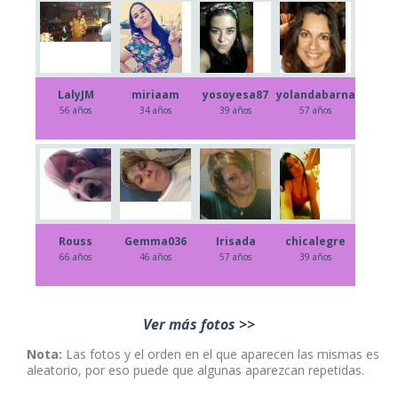
LalyJM
miriaam
yosoyesa87
yolandabarna
56 años
34 años
39 años
57 años
Rouss
Gemma036
Irisada
chicalegre
66 años
46 años
57 años
39 años
Ver más fotos >>
Nota:
Las fotos y el orden en el que aparecen las mismas es
aleatorio, por eso puede que algunas aparezcan repetidas.