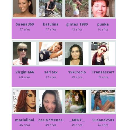
Sirena360
katulina
gintas_1980
punka
47 años
47 años
45 años
76 años
Virginia66
saritax
1976rocio
Transescort
60 años
42 años
49 años
39 años
marialiboi
carla77teneri
__MERY__
Susana2503
46 años
49 años
49 años
42 años