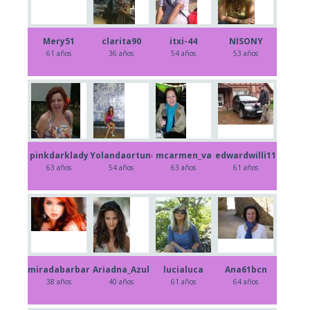
Mery51
clarita90
itxi-44
NISONY
61 años
36 años
54 años
53 años
pinkdarklady
Yolandaortuno
mcarmen_va
edwardwilli11
63 años
54 años
63 años
61 años
miradabarbara
Ariadna_Azul
lucialuca
Ana61bcn
38 años
40 años
61 años
64 años