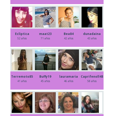
Ecliptica
maat23
Bea84
dunadaina
52 años
71 años
42 años
43 años
Terremoto85
Buffy19
lauramaria
Caprifenoll48
41 años
45 años
46 años
58 años