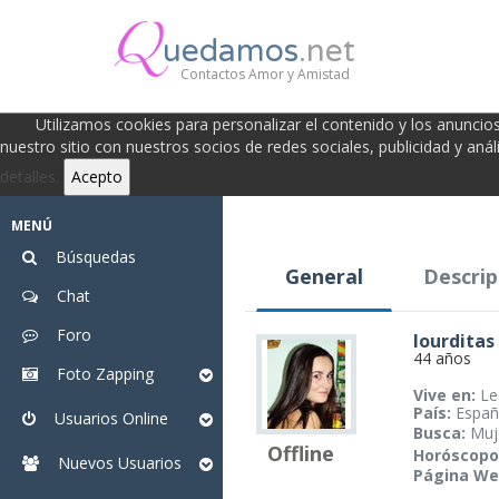
uedamos
.net
Contactos Amor y Amistad
Utilizamos cookies para personalizar el contenido y los anuncios, 
nuestro sitio con nuestros socios de redes sociales, publicidad y an
detalles.
Acepto
MENÚ
Búsquedas
General
Descrip
Chat
Foro
lourditas
44 años
Foto Zapping
Vive en:
Le
País:
Españ
Usuarios Online
Busca:
Muj
Offline
Horóscopo
Nuevos Usuarios
Página We