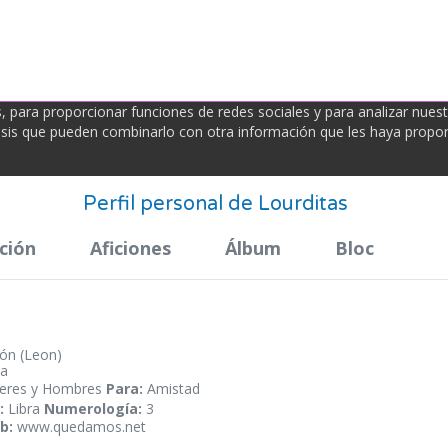
para proporcionar funciones de redes sociales y para analizar nues
álisis que pueden combinarlo con otra información que les haya propo
Perfil personal de Lourditas
ción
Aficiones
Álbum
Bloc
ón (Leon)
a
eres y Hombres
Para:
Amistad
:
Libra
Numerología:
3
b:
www.quedamos.net