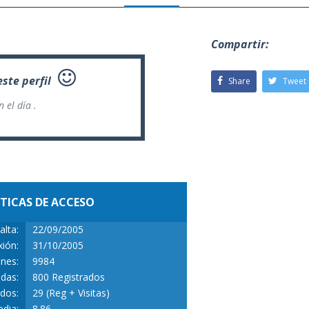
Compartir:
ste perfil
Share
Tweet
n
el día .
STICAS DE ACCESO
alta:
22/09/2005
ión:
31/10/2005
ones:
9984
idas:
800 Registrados
idos:
29 (Reg + Visitas)
dia:
8.86