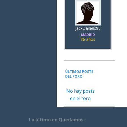
JackDaniels90
MADRID
36 años
ÚLTIMOS POSTS
DEL FORO
No hay posts
en el foro
Lo último en Quedamos: