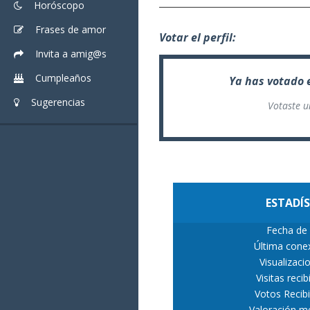
Horóscopo
Frases de amor
Votar el perfil:
Invita a amig@s
Cumpleaños
Ya has votado e
Sugerencias
Votaste u
ESTADÍ
Fecha de 
Última conex
Visualizaci
Visitas recib
Votos Recib
Valoración me