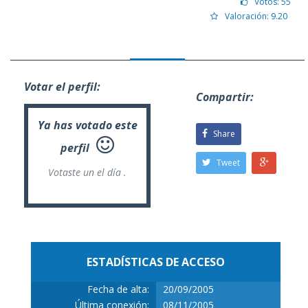
Votos: 55
Valoración: 9.20
Votar el perfil:
Compartir:
Ya has votado este
Share
perfil
Tweet
Votaste un
el día .
ESTADÍSTICAS DE ACCESO
Fecha de alta:
20/09/2005
Última conexión:
08/11/2005