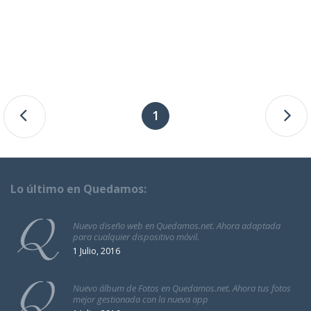
1
Lo último en Quedamos:
Nuevo diseño web en Quedamos.net. Ahora adaptada
para cualquier dispositivo móvil.
1 Julio, 2016
Nuevo álbum de Fotos en Quedamos.net. Ahora tus fotos
mejor gestionada con la nueva app