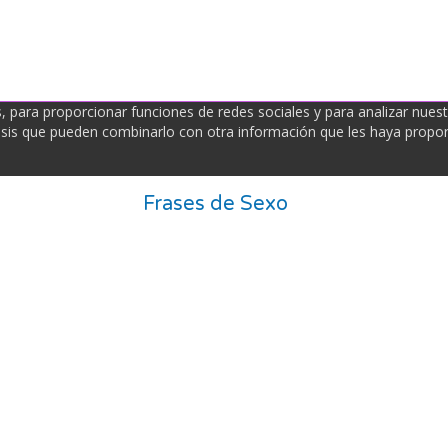
para proporcionar funciones de redes sociales y para analizar nues
álisis que pueden combinarlo con otra información que les haya propo
Frases de Sexo