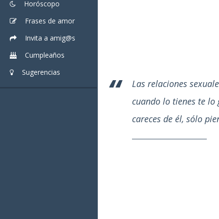
Horóscopo
Frases de amor
Invita a amig@s
Cumpleaños
Sugerencias
Las relaciones sexual
cuando lo tienes te lo
careces de él, sólo pie