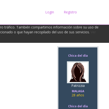
Login
Registro
tro tráfico. También compartimos información sobre su uso de
rcionado o que hayan recopilado del uso de sus servicios.
Ver
Chica del día
Patrizzia
MALAGA
28 años
Chico del día