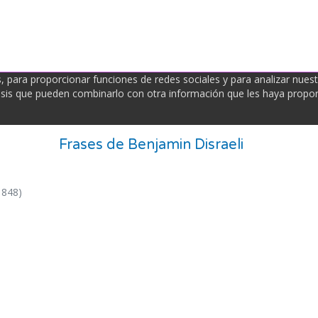
para proporcionar funciones de redes sociales y para analizar nues
álisis que pueden combinarlo con otra información que les haya propo
Frases de Benjamin Disraeli
1848)