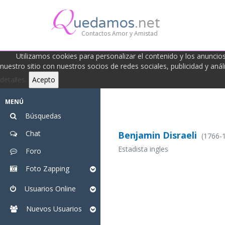
uedamos
.net
Contactos Amor y Amistad
Utilizamos cookies para personalizar el contenido y los anuncios, 
nuestro sitio con nuestros socios de redes sociales, publicidad y an
detalles.
Acepto
MENÚ
Búsquedas
Chat
Benjamin Disraeli
(1766-
Estadista ingles
Foro
Foto Zapping
Usuarios Online
Nuevos Usuarios