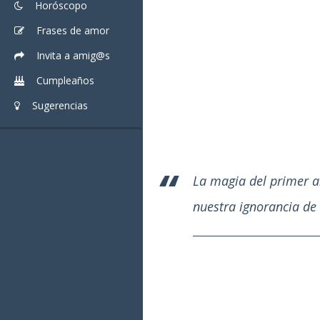
Horóscopo
Frases de amor
Invita a amig@s
Cumpleaños
Sugerencias
La magia del primer a
nuestra ignorancia de 